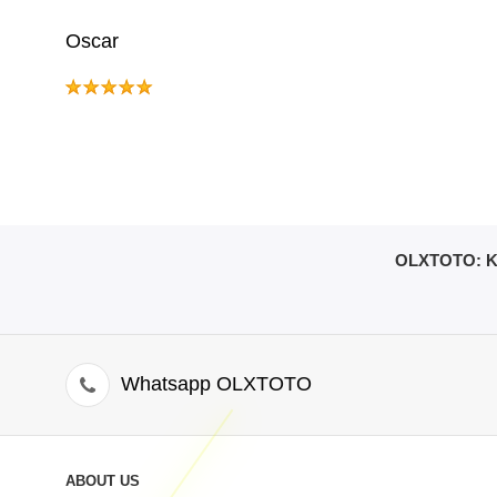
Oscar
Pelayanan 24 jamnya juara sih! Sempat bingung pas mau kl
OLXTOTO: K
Whatsapp OLXTOTO
ABOUT US