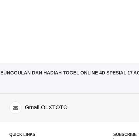
aim hadiah spesial 17 Agustus, langsung dibantu sama CS-nya denga
EUNGGULAN DAN HADIAH TOGEL ONLINE 4D SPESIAL 17 A
Gmail OLXTOTO
QUICK LINKS
SUBSCRIBE