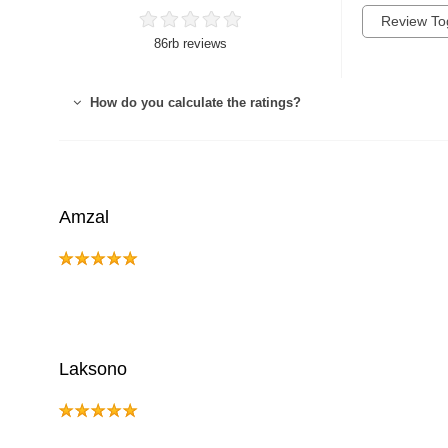
Review To
86rb reviews
Thank you for r
Write a full r
How do you calculate the ratings?
Amzal
Sumpah seru banget main di OLXTOTO! Apalagi pas edisi 17 
OLXTOTO!
Laksono
Awalnya cuma coba-coba daftar karena penasaran sama prom