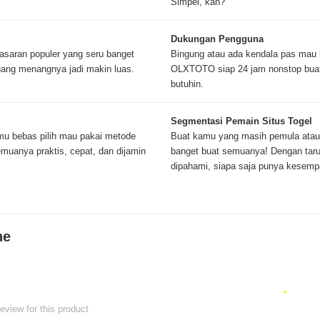
Simpel, kan?
Dukungan Pengguna
asaran populer yang seru banget
Bingung atau ada kendala pas mau l
uang menangnya jadi makin luas.
OLXTOTO siap 24 jam nonstop buat
butuhin.
Segmentasi Pemain Situs Togel
mu bebas pilih mau pakai metode
Buat kamu yang masih pemula atau
muanya praktis, cepat, dan dijamin
banget buat semuanya! Dengan tar
dipahami, siapa saja punya kesem
ne
 review for this product