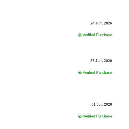
24 Juni, 2026
Verified Purchase
ik itu juga. Main jadi makin tenang dan anti ribet.
27 Juni, 2026
Verified Purchase
rn, dan yang paling penting withdraw-nya selalu lancar
01 Juli, 2026
Verified Purchase
gkap. Pas banget buat nemenin waktu santai tiap hari!